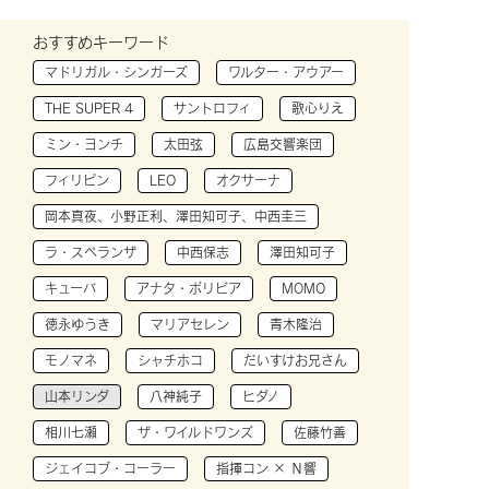
おすすめキーワード
マドリガル・シンガーズ
ワルター・アウアー
THE SUPER 4
サントロフィ
歌心りえ
ミン・ヨンチ
太田弦
広島交響楽団
フィリピン
LEO
オクサーナ
岡本真夜、小野正利、澤田知可子、中西圭三
ラ・スペランザ
中西保志
澤田知可子
キューバ
アナタ・ボリビア
MOMO
徳永ゆうき
マリアセレン
青木隆治
モノマネ
シャチホコ
だいすけお兄さん
山本リンダ
八神純子
ヒダノ
相川七瀬
ザ・ワイルドワンズ
佐藤竹善
ジェイコブ・コーラー
指揮コン × Ｎ響