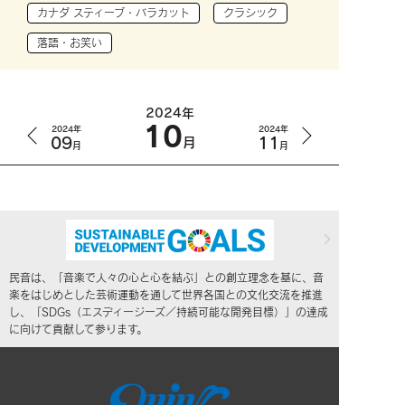
カナダ スティーブ・バラカット
クラシック
落語・お笑い
2024年
10
2024年
2024年
09
11
月
月
月
民音は、「音楽で人々の心と心を結ぶ」との創立理念を基に、音
楽をはじめとした芸術運動を通して世界各国との文化交流を推進
し、「SDGs（エスディージーズ／持続可能な開発目標）」の達成
に向けて貢献して参ります。