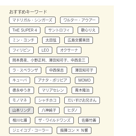
おすすめキーワード
マドリガル・シンガーズ
ワルター・アウアー
THE SUPER 4
サントロフィ
歌心りえ
ミン・ヨンチ
太田弦
広島交響楽団
フィリピン
LEO
オクサーナ
岡本真夜、小野正利、澤田知可子、中西圭三
ラ・スペランザ
中西保志
澤田知可子
キューバ
アナタ・ボリビア
MOMO
徳永ゆうき
マリアセレン
青木隆治
モノマネ
シャチホコ
だいすけお兄さん
山本リンダ
八神純子
ヒダノ
相川七瀬
ザ・ワイルドワンズ
佐藤竹善
ジェイコブ・コーラー
指揮コン × Ｎ響