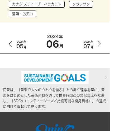
カナダ スティーブ・バラカット
クラシック
落語・お笑い
2024年
06
2024年
2024年
05
07
月
月
月
民音は、「音楽で人々の心と心を結ぶ」との創立理念を基に、音
楽をはじめとした芸術運動を通して世界各国との文化交流を推進
し、「SDGs（エスディージーズ／持続可能な開発目標）」の達成
に向けて貢献して参ります。