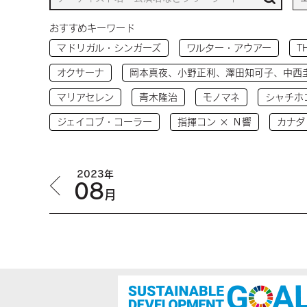
おすすめキーワード
マドリガル・シンガーズ
ワルター・アウアー
T
オクサーナ
岡本真夜、小野正利、澤田知可子、中西
マリアセレン
青木隆治
モノマネ
シャチホ
ジェイコブ・コーラー
指揮コン × Ｎ響
カナダ
2023年
08
月