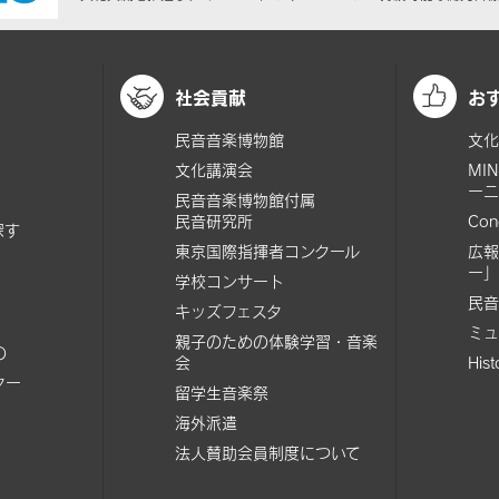
社会貢献
お
民音音楽博物館
文化
文化講演会
MI
ーニ
民音音楽博物館付属
民音研究所
Con
探す
東京国際指揮者コンクール
広報
ー」
学校コンサート
民音
キッズフェスタ
ミュ
親子のための体験学習・音楽
の
会
His
ター
留学生音楽祭
海外派遣
法人賛助会員制度について