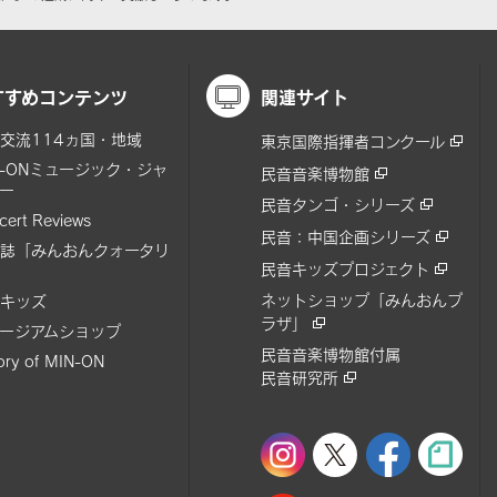
すすめコンテンツ
関連サイト
交流114ヵ国・地域
東京国際指揮者コンクール
N-ONミュージック・ジャ
民音音楽博物館
ー
民音タンゴ・シリーズ
cert Reviews
民音：中国企画シリーズ
誌「みんおんクォータリ
民音キッズプロジェクト
ネットショップ「みんおんプ
キッズ
ラザ」
ージアムショップ
民音音楽博物館付属
tory of MIN-ON
民音研究所