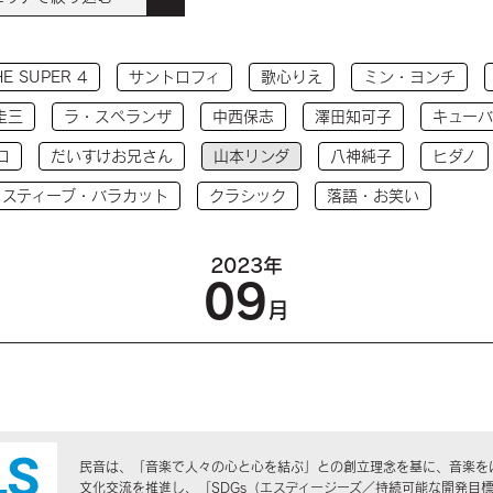
HE SUPER 4
サントロフィ
歌心りえ
ミン・ヨンチ
圭三
ラ・スペランザ
中西保志
澤田知可子
キューバ
コ
だいすけお兄さん
山本リンダ
八神純子
ヒダノ
 スティーブ・バラカット
クラシック
落語・お笑い
2023年
09
月
民音は、「音楽で人々の心と心を結ぶ」との創立理念を基に、音楽を
文化交流を推進し、「SDGs（エスディージーズ／持続可能な開発目