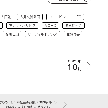
太田弦
広島交響楽団
フィリピン
LEO
アナタ・ボリビア
MOMO
徳永ゆうき
相川七瀬
ザ・ワイルドワンズ
佐藤竹善
2023年
10
月
はじめとした芸術運動を通して世界各国との
標）」の達成に向けて貢献して参ります。