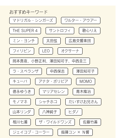
おすすめキーワード
マドリガル・シンガーズ
ワルター・アウアー
THE SUPER 4
サントロフィ
歌心りえ
ミン・ヨンチ
太田弦
広島交響楽団
フィリピン
LEO
オクサーナ
岡本真夜、小野正利、澤田知可子、中西圭三
ラ・スペランザ
中西保志
澤田知可子
キューバ
アナタ・ボリビア
MOMO
徳永ゆうき
マリアセレン
青木隆治
モノマネ
シャチホコ
だいすけお兄さん
山本リンダ
八神純子
ヒダノ
相川七瀬
ザ・ワイルドワンズ
佐藤竹善
ジェイコブ・コーラー
指揮コン × Ｎ響