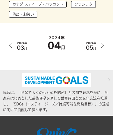
カナダ スティーブ・バラカット
クラシック
落語・お笑い
2024年
04
2024年
2024年
03
05
月
月
月
民音は、「音楽で人々の心と心を結ぶ」との創立理念を基に、音
楽をはじめとした芸術運動を通して世界各国との文化交流を推進
し、「SDGs（エスディージーズ／持続可能な開発目標）」の達成
に向けて貢献して参ります。