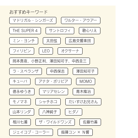
おすすめキーワード
マドリガル・シンガーズ
ワルター・アウアー
THE SUPER 4
サントロフィ
歌心りえ
ミン・ヨンチ
太田弦
広島交響楽団
フィリピン
LEO
オクサーナ
岡本真夜、小野正利、澤田知可子、中西圭三
ラ・スペランザ
中西保志
澤田知可子
キューバ
アナタ・ボリビア
MOMO
徳永ゆうき
マリアセレン
青木隆治
モノマネ
シャチホコ
だいすけお兄さん
山本リンダ
八神純子
ヒダノ
相川七瀬
ザ・ワイルドワンズ
佐藤竹善
ジェイコブ・コーラー
指揮コン × Ｎ響