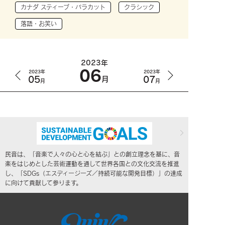
カナダ スティーブ・バラカット
クラシック
落語・お笑い
2023年
06
2023年
2023年
05
07
月
月
月
民音は、「音楽で人々の心と心を結ぶ」との創立理念を基に、音
楽をはじめとした芸術運動を通して世界各国との文化交流を推進
し、「SDGs（エスディージーズ／持続可能な開発目標）」の達成
に向けて貢献して参ります。