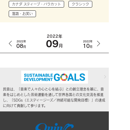
カナダ スティーブ・バラカット
クラシック
落語・お笑い
2022年
09
2022年
2022年
08
10
月
月
月
民音は、「音楽で人々の心と心を結ぶ」との創立理念を基に、音
楽をはじめとした芸術運動を通して世界各国との文化交流を推進
し、「SDGs（エスディージーズ／持続可能な開発目標）」の達成
に向けて貢献して参ります。