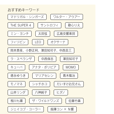
おすすめキーワード
マドリガル・シンガーズ
ワルター・アウアー
THE SUPER 4
サントロフィ
歌心りえ
ミン・ヨンチ
太田弦
広島交響楽団
フィリピン
LEO
オクサーナ
岡本真夜、小野正利、澤田知可子、中西圭三
ラ・スペランザ
中西保志
澤田知可子
キューバ
アナタ・ボリビア
MOMO
徳永ゆうき
マリアセレン
青木隆治
モノマネ
シャチホコ
だいすけお兄さん
山本リンダ
八神純子
ヒダノ
相川七瀬
ザ・ワイルドワンズ
佐藤竹善
ジェイコブ・コーラー
指揮コン × Ｎ響