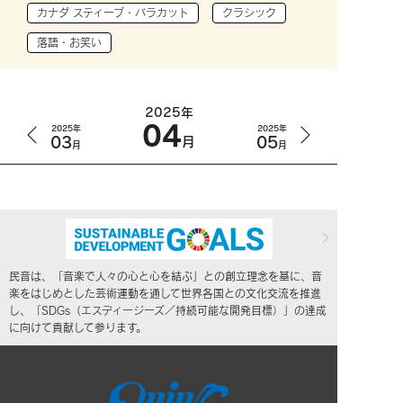
カナダ スティーブ・バラカット
クラシック
落語・お笑い
2025年
04
2025年
2025年
03
05
月
月
月
民音は、「音楽で人々の心と心を結ぶ」との創立理念を基に、音
楽をはじめとした芸術運動を通して世界各国との文化交流を推進
し、「SDGs（エスディージーズ／持続可能な開発目標）」の達成
に向けて貢献して参ります。