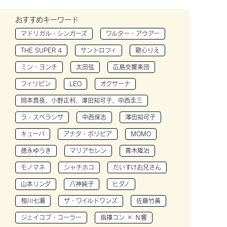
おすすめキーワード
マドリガル・シンガーズ
ワルター・アウアー
THE SUPER 4
サントロフィ
歌心りえ
ミン・ヨンチ
太田弦
広島交響楽団
フィリピン
LEO
オクサーナ
岡本真夜、小野正利、澤田知可子、中西圭三
ラ・スペランザ
中西保志
澤田知可子
キューバ
アナタ・ボリビア
MOMO
徳永ゆうき
マリアセレン
青木隆治
モノマネ
シャチホコ
だいすけお兄さん
山本リンダ
八神純子
ヒダノ
相川七瀬
ザ・ワイルドワンズ
佐藤竹善
ジェイコブ・コーラー
指揮コン × Ｎ響