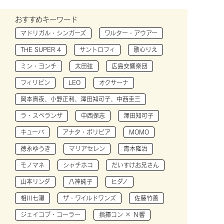
おすすめキーワード
マドリガル・シンガーズ
ワルター・アウアー
THE SUPER 4
サントロフィ
歌心りえ
ミン・ヨンチ
太田弦
広島交響楽団
フィリピン
LEO
オクサーナ
岡本真夜、小野正利、澤田知可子、中西圭三
ラ・スペランザ
中西保志
澤田知可子
キューバ
アナタ・ボリビア
MOMO
徳永ゆうき
マリアセレン
青木隆治
モノマネ
シャチホコ
だいすけお兄さん
山本リンダ
八神純子
ヒダノ
相川七瀬
ザ・ワイルドワンズ
佐藤竹善
ジェイコブ・コーラー
指揮コン × Ｎ響