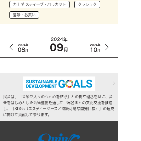
カナダ スティーブ・バラカット
クラシック
落語・お笑い
2024年
09
2024年
2024年
08
10
月
月
月
民音は、「音楽で人々の心と心を結ぶ」との創立理念を基に、音
楽をはじめとした芸術運動を通して世界各国との文化交流を推進
し、「SDGs（エスディージーズ／持続可能な開発目標）」の達成
に向けて貢献して参ります。