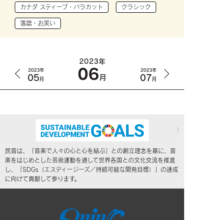
カナダ スティーブ・バラカット
クラシック
落語・お笑い
2023年
06
2023年
2023年
05
07
月
月
月
民音は、「音楽で人々の心と心を結ぶ」との創立理念を基に、音
楽をはじめとした芸術運動を通して世界各国との文化交流を推進
し、「SDGs（エスディージーズ／持続可能な開発目標）」の達成
に向けて貢献して参ります。