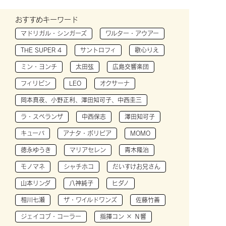
おすすめキーワード
マドリガル・シンガーズ
ワルター・アウアー
THE SUPER 4
サントロフィ
歌心りえ
ミン・ヨンチ
太田弦
広島交響楽団
フィリピン
LEO
オクサーナ
岡本真夜、小野正利、澤田知可子、中西圭三
ラ・スペランザ
中西保志
澤田知可子
キューバ
アナタ・ボリビア
MOMO
徳永ゆうき
マリアセレン
青木隆治
モノマネ
シャチホコ
だいすけお兄さん
山本リンダ
八神純子
ヒダノ
相川七瀬
ザ・ワイルドワンズ
佐藤竹善
ジェイコブ・コーラー
指揮コン × Ｎ響