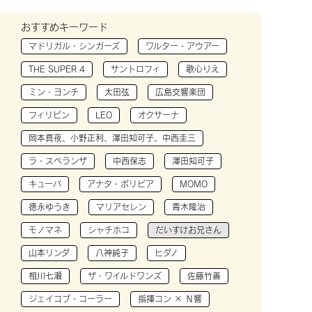
おすすめキーワード
マドリガル・シンガーズ
ワルター・アウアー
THE SUPER 4
サントロフィ
歌心りえ
ミン・ヨンチ
太田弦
広島交響楽団
フィリピン
LEO
オクサーナ
岡本真夜、小野正利、澤田知可子、中西圭三
ラ・スペランザ
中西保志
澤田知可子
キューバ
アナタ・ボリビア
MOMO
徳永ゆうき
マリアセレン
青木隆治
モノマネ
シャチホコ
だいすけお兄さん
山本リンダ
八神純子
ヒダノ
相川七瀬
ザ・ワイルドワンズ
佐藤竹善
ジェイコブ・コーラー
指揮コン × Ｎ響