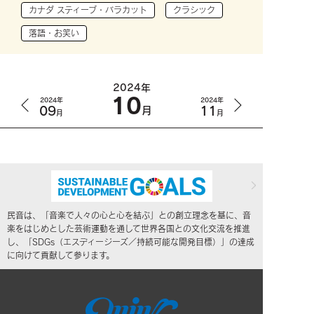
カナダ スティーブ・バラカット
クラシック
落語・お笑い
2024年
10
2024年
2024年
09
11
月
月
月
民音は、「音楽で人々の心と心を結ぶ」との創立理念を基に、音
楽をはじめとした芸術運動を通して世界各国との文化交流を推進
し、「SDGs（エスディージーズ／持続可能な開発目標）」の達成
に向けて貢献して参ります。