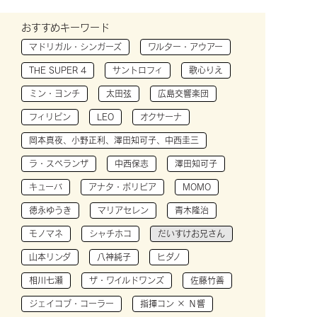
おすすめキーワード
マドリガル・シンガーズ
ワルター・アウアー
THE SUPER 4
サントロフィ
歌心りえ
ミン・ヨンチ
太田弦
広島交響楽団
フィリピン
LEO
オクサーナ
岡本真夜、小野正利、澤田知可子、中西圭三
ラ・スペランザ
中西保志
澤田知可子
キューバ
アナタ・ボリビア
MOMO
徳永ゆうき
マリアセレン
青木隆治
モノマネ
シャチホコ
だいすけお兄さん
山本リンダ
八神純子
ヒダノ
相川七瀬
ザ・ワイルドワンズ
佐藤竹善
ジェイコブ・コーラー
指揮コン × Ｎ響