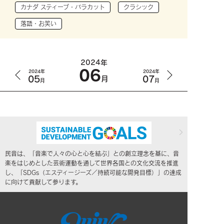
カナダ スティーブ・バラカット
クラシック
落語・お笑い
2024年
06
2024年
2024年
05
07
月
月
月
民音は、「音楽で人々の心と心を結ぶ」との創立理念を基に、音
楽をはじめとした芸術運動を通して世界各国との文化交流を推進
し、「SDGs（エスディージーズ／持続可能な開発目標）」の達成
に向けて貢献して参ります。