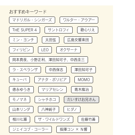
おすすめキーワード
マドリガル・シンガーズ
ワルター・アウアー
THE SUPER 4
サントロフィ
歌心りえ
ミン・ヨンチ
太田弦
広島交響楽団
フィリピン
LEO
オクサーナ
岡本真夜、小野正利、澤田知可子、中西圭三
ラ・スペランザ
中西保志
澤田知可子
キューバ
アナタ・ボリビア
MOMO
徳永ゆうき
マリアセレン
青木隆治
モノマネ
シャチホコ
だいすけお兄さん
山本リンダ
八神純子
ヒダノ
相川七瀬
ザ・ワイルドワンズ
佐藤竹善
ジェイコブ・コーラー
指揮コン × Ｎ響