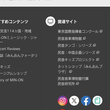
すすめコンテンツ
関連サイト
交流114ヵ国・地域
東京国際指揮者コンクール
N-ONミュージック・ジャ
民音音楽博物館
ー
民音タンゴ・シリーズ
cert Reviews
民音：中国企画シリーズ
誌「みんおんクォータリ
民音キッズプロジェクト
ネットショップ「みんおんプ
キッズ
ラザ」
ージアムショップ
民音音楽博物館付属
tory of MIN-ON
民音研究所