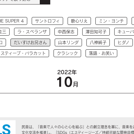
HE SUPER 4
サントロフィ
歌心りえ
ミン・ヨンチ
圭三
ラ・スペランザ
中西保志
澤田知可子
キューバ
コ
だいすけお兄さん
山本リンダ
八神純子
ヒダノ
 スティーブ・バラカット
クラシック
落語・お笑い
2022年
10
月
民音は、「音楽で人々の心と心を結ぶ」との創立理念を基に、音楽を
文化交流を推進し、「SDGs（エスディージーズ／持続可能な開発目