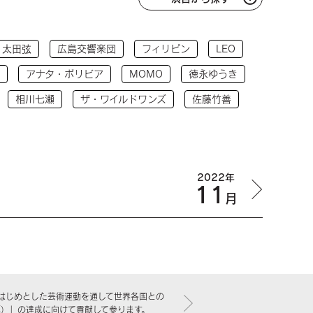
太田弦
広島交響楽団
フィリピン
LEO
アナタ・ボリビア
MOMO
徳永ゆうき
相川七瀬
ザ・ワイルドワンズ
佐藤竹善
2022年
11
月
はじめとした芸術運動を通して世界各国との
標）」の達成に向けて貢献して参ります。