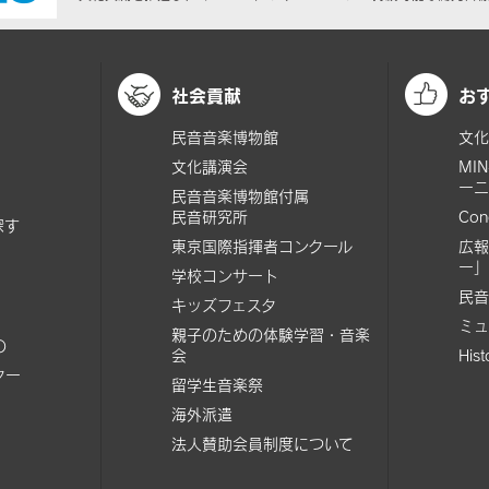
社会貢献
お
民音音楽博物館
文化
文化講演会
MI
ーニ
民音音楽博物館付属
民音研究所
Con
探す
東京国際指揮者コンクール
広報
ー」
学校コンサート
民音
キッズフェスタ
ミュ
親子のための体験学習・音楽
の
会
His
ター
留学生音楽祭
海外派遣
法人賛助会員制度について