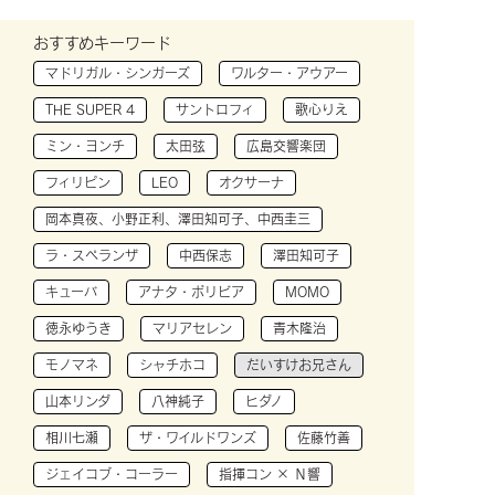
おすすめキーワード
マドリガル・シンガーズ
ワルター・アウアー
THE SUPER 4
サントロフィ
歌心りえ
ミン・ヨンチ
太田弦
広島交響楽団
フィリピン
LEO
オクサーナ
岡本真夜、小野正利、澤田知可子、中西圭三
ラ・スペランザ
中西保志
澤田知可子
キューバ
アナタ・ボリビア
MOMO
徳永ゆうき
マリアセレン
青木隆治
モノマネ
シャチホコ
だいすけお兄さん
山本リンダ
八神純子
ヒダノ
相川七瀬
ザ・ワイルドワンズ
佐藤竹善
ジェイコブ・コーラー
指揮コン × Ｎ響