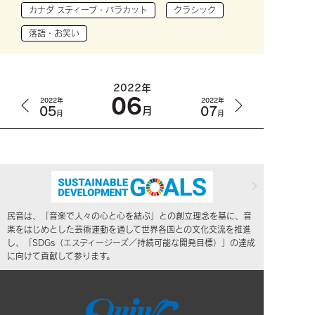
カナダ スティーブ・バラカット
クラシック
落語・お笑い
2022年
06
2022年
2022年
05
07
月
月
月
民音は、「音楽で人々の心と心を結ぶ」との創立理念を基に、音
楽をはじめとした芸術運動を通して世界各国との文化交流を推進
し、「SDGs（エスディージーズ／持続可能な開発目標）」の達成
に向けて貢献して参ります。