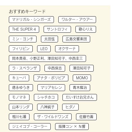
おすすめキーワード
マドリガル・シンガーズ
ワルター・アウアー
THE SUPER 4
サントロフィ
歌心りえ
ミン・ヨンチ
太田弦
広島交響楽団
フィリピン
LEO
オクサーナ
岡本真夜、小野正利、澤田知可子、中西圭三
ラ・スペランザ
中西保志
澤田知可子
キューバ
アナタ・ボリビア
MOMO
徳永ゆうき
マリアセレン
青木隆治
モノマネ
シャチホコ
だいすけお兄さん
山本リンダ
八神純子
ヒダノ
相川七瀬
ザ・ワイルドワンズ
佐藤竹善
ジェイコブ・コーラー
指揮コン × Ｎ響