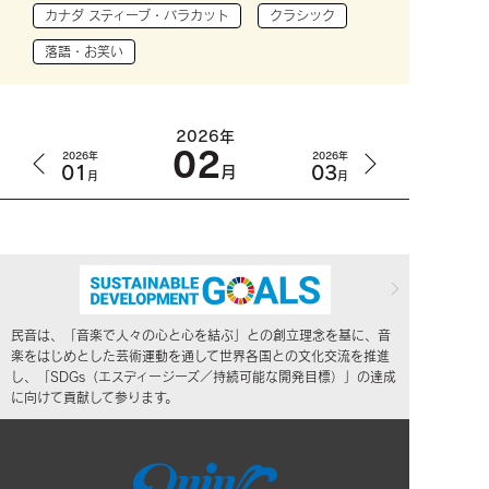
カナダ スティーブ・バラカット
クラシック
落語・お笑い
2026年
02
2026年
2026年
01
03
月
月
月
民音は、「音楽で人々の心と心を結ぶ」との創立理念を基に、音
楽をはじめとした芸術運動を通して世界各国との文化交流を推進
し、「SDGs（エスディージーズ／持続可能な開発目標）」の達成
に向けて貢献して参ります。