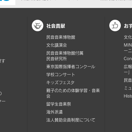
社会貢献
お
民音音楽博物館
文化
文化講演会
MI
ーニ
民音音楽博物館付属
民音研究所
Con
探す
東京国際指揮者コンクール
広報
ー」
学校コンサート
民音
キッズフェスタ
ミュ
親子のための体験学習・音楽
の
会
His
ター
留学生音楽祭
海外派遣
法人賛助会員制度について