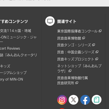
すすめコンテンツ
関連サイト
交流114ヵ国・地域
東京国際指揮者コンクール
N-ONミュージック・ジャ
民音音楽博物館
ー
民音タンゴ・シリーズ
cert Reviews
民音：中国企画シリーズ
誌「みんおんクォータリ
民音キッズプロジェクト
ネットショップ「みんおんプ
キッズ
ラザ」
ージアムショップ
民音音楽博物館付属
tory of MIN-ON
民音研究所