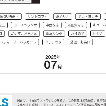
HE SUPER 4
サントロフィ
歌心りえ
ミン・ヨンチ
圭三
ラ・スペランザ
中西保志
澤田知可子
キューバ
コ
だいすけお兄さん
山本リンダ
八神純子
ヒダノ
 スティーブ・バラカット
クラシック
落語・お笑い
2025年
07
月
民音は、「音楽で人々の心と心を結ぶ」との創立理念を基に、音楽を
文化交流を推進し、「SDGs（エスディージーズ／持続可能な開発目