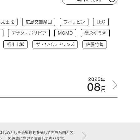
太田弦
広島交響楽団
フィリピン
LEO
アナタ・ボリビア
MOMO
徳永ゆうき
相川七瀬
ザ・ワイルドワンズ
佐藤竹善
2025年
08
月
はじめとした芸術運動を通して世界各国との
標）」の達成に向けて貢献して参ります。