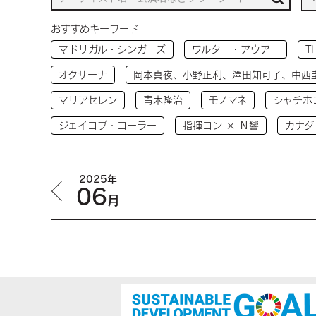
おすすめキーワード
マドリガル・シンガーズ
ワルター・アウアー
T
オクサーナ
岡本真夜、小野正利、澤田知可子、中西
マリアセレン
青木隆治
モノマネ
シャチホ
ジェイコブ・コーラー
指揮コン × Ｎ響
カナダ
2025年
06
月