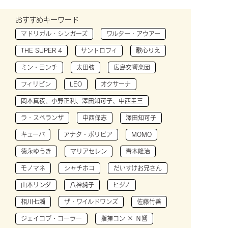
おすすめキーワード
マドリガル・シンガーズ
ワルター・アウアー
THE SUPER 4
サントロフィ
歌心りえ
ミン・ヨンチ
太田弦
広島交響楽団
フィリピン
LEO
オクサーナ
岡本真夜、小野正利、澤田知可子、中西圭三
ラ・スペランザ
中西保志
澤田知可子
キューバ
アナタ・ボリビア
MOMO
徳永ゆうき
マリアセレン
青木隆治
モノマネ
シャチホコ
だいすけお兄さん
山本リンダ
八神純子
ヒダノ
相川七瀬
ザ・ワイルドワンズ
佐藤竹善
ジェイコブ・コーラー
指揮コン × Ｎ響