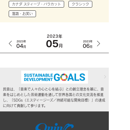
カナダ スティーブ・バラカット
クラシック
落語・お笑い
2023年
05
2023年
2023年
04
06
月
月
月
民音は、「音楽で人々の心と心を結ぶ」との創立理念を基に、音
楽をはじめとした芸術運動を通して世界各国との文化交流を推進
し、「SDGs（エスディージーズ／持続可能な開発目標）」の達成
に向けて貢献して参ります。