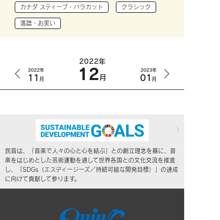
カナダ スティーブ・バラカット
クラシック
落語・お笑い
2022年
12
2022年
2023年
11
01
月
月
月
民音は、「音楽で人々の心と心を結ぶ」との創立理念を基に、音
楽をはじめとした芸術運動を通して世界各国との文化交流を推進
し、「SDGs（エスディージーズ／持続可能な開発目標）」の達成
に向けて貢献して参ります。