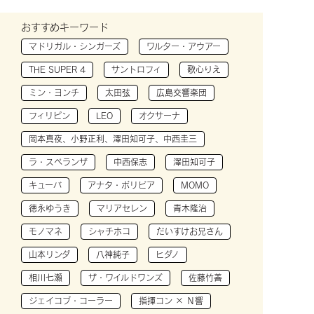
おすすめキーワード
マドリガル・シンガーズ
ワルター・アウアー
THE SUPER 4
サントロフィ
歌心りえ
ミン・ヨンチ
太田弦
広島交響楽団
フィリピン
LEO
オクサーナ
岡本真夜、小野正利、澤田知可子、中西圭三
ラ・スペランザ
中西保志
澤田知可子
キューバ
アナタ・ボリビア
MOMO
徳永ゆうき
マリアセレン
青木隆治
モノマネ
シャチホコ
だいすけお兄さん
山本リンダ
八神純子
ヒダノ
相川七瀬
ザ・ワイルドワンズ
佐藤竹善
ジェイコブ・コーラー
指揮コン × Ｎ響