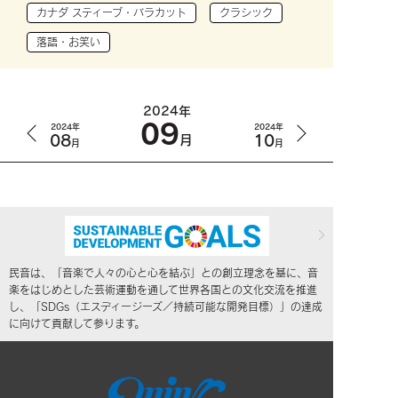
カナダ スティーブ・バラカット
クラシック
落語・お笑い
2024年
09
2024年
2024年
08
10
月
月
月
民音は、「音楽で人々の心と心を結ぶ」との創立理念を基に、音
楽をはじめとした芸術運動を通して世界各国との文化交流を推進
し、「SDGs（エスディージーズ／持続可能な開発目標）」の達成
に向けて貢献して参ります。