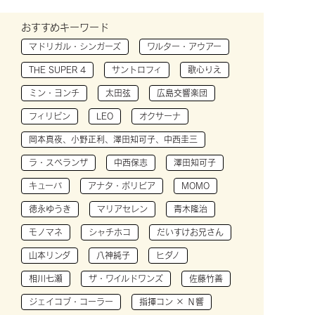
おすすめキーワード
マドリガル・シンガーズ
ワルター・アウアー
THE SUPER 4
サントロフィ
歌心りえ
ミン・ヨンチ
太田弦
広島交響楽団
フィリピン
LEO
オクサーナ
岡本真夜、小野正利、澤田知可子、中西圭三
ラ・スペランザ
中西保志
澤田知可子
キューバ
アナタ・ボリビア
MOMO
徳永ゆうき
マリアセレン
青木隆治
モノマネ
シャチホコ
だいすけお兄さん
山本リンダ
八神純子
ヒダノ
相川七瀬
ザ・ワイルドワンズ
佐藤竹善
ジェイコブ・コーラー
指揮コン × Ｎ響