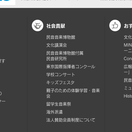
社会貢献
お
民音音楽博物館
文化
文化講演会
MI
ーニ
民音音楽博物館付属
民音研究所
Con
探す
東京国際指揮者コンクール
広報
ー」
学校コンサート
民音
キッズフェスタ
ミュ
親子のための体験学習・音楽
の
会
His
ター
留学生音楽祭
海外派遣
法人賛助会員制度について