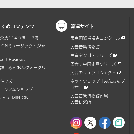
すすめコンテンツ
関連サイト
交流114ヵ国・地域
東京国際指揮者コンクール
N-ONミュージック・ジャ
民音音楽博物館
ー
民音タンゴ・シリーズ
cert Reviews
民音：中国企画シリーズ
誌「みんおんクォータリ
民音キッズプロジェクト
ネットショップ「みんおんプ
キッズ
ラザ」
ージアムショップ
民音音楽博物館付属
tory of MIN-ON
民音研究所