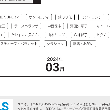
HE SUPER 4
サントロフィ
歌心りえ
ミン・ヨンチ
圭三
ラ・スペランザ
中西保志
澤田知可子
キューバ
コ
だいすけお兄さん
山本リンダ
八神純子
ヒダノ
 スティーブ・バラカット
クラシック
落語・お笑い
2024年
03
月
民音は、「音楽で人々の心と心を結ぶ」との創立理念を基に、音楽を
文化交流を推進し、「SDGs（エスディージーズ／持続可能な開発目