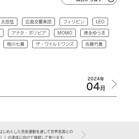
太田弦
広島交響楽団
フィリピン
LEO
アナタ・ボリビア
MOMO
徳永ゆうき
相川七瀬
ザ・ワイルドワンズ
佐藤竹善
2024年
04
月
はじめとした芸術運動を通して世界各国との
標）」の達成に向けて貢献して参ります。