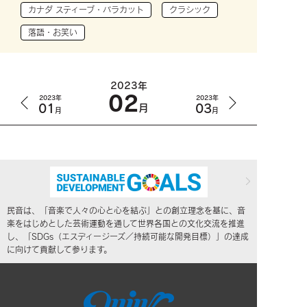
カナダ スティーブ・バラカット
クラシック
落語・お笑い
2023年
02
2023年
2023年
01
03
月
月
月
民音は、「音楽で人々の心と心を結ぶ」との創立理念を基に、音
楽をはじめとした芸術運動を通して世界各国との文化交流を推進
し、「SDGs（エスディージーズ／持続可能な開発目標）」の達成
に向けて貢献して参ります。