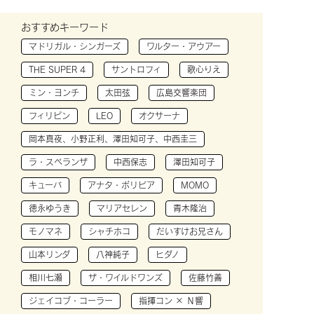
おすすめキーワード
マドリガル・シンガーズ
ワルター・アウアー
THE SUPER 4
サントロフィ
歌心りえ
ミン・ヨンチ
太田弦
広島交響楽団
フィリピン
LEO
オクサーナ
岡本真夜、小野正利、澤田知可子、中西圭三
ラ・スペランザ
中西保志
澤田知可子
キューバ
アナタ・ボリビア
MOMO
徳永ゆうき
マリアセレン
青木隆治
モノマネ
シャチホコ
だいすけお兄さん
山本リンダ
八神純子
ヒダノ
相川七瀬
ザ・ワイルドワンズ
佐藤竹善
ジェイコブ・コーラー
指揮コン × Ｎ響