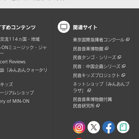
すすめコンテンツ
関連サイト
交流114ヵ国・地域
東京国際指揮者コンクール
N-ONミュージック・ジャ
民音音楽博物館
ー
民音タンゴ・シリーズ
cert Reviews
民音：中国企画シリーズ
誌「みんおんクォータリ
民音キッズプロジェクト
ネットショップ「みんおんプ
キッズ
ラザ」
ージアムショップ
民音音楽博物館付属
tory of MIN-ON
民音研究所