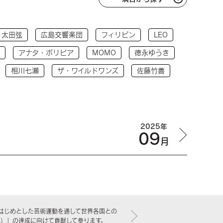
太田弦
広島交響楽団
フィリピン
LEO
アナタ・ボリビア
MOMO
徳永ゆうき
相川七瀬
ザ・ワイルドワンズ
佐藤竹善
2025年
09
月
はじめとした芸術運動を通して世界各国との
標）」の達成に向けて貢献して参ります。