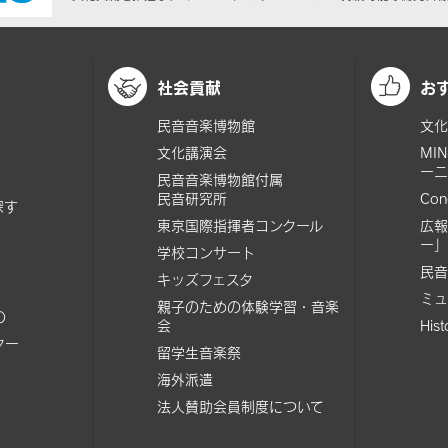
社会貢献
お
民音音楽博物館
文化
文化講演会
MI
ーニ
民音音楽博物館付属
民音研究所
Con
探す
東京国際指揮者コンクール
広報
ー」
学校コンサート
民音
キッズフェスタ
ミュ
親子のための体験学習・音楽
の
会
His
ター
留学生音楽祭
海外派遣
法人賛助会員制度について