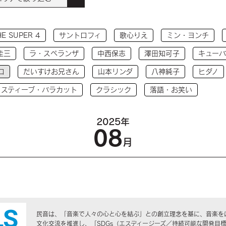
HE SUPER 4
サントロフィ
歌心りえ
ミン・ヨンチ
圭三
ラ・スペランザ
中西保志
澤田知可子
キューバ
コ
だいすけお兄さん
山本リンダ
八神純子
ヒダノ
 スティーブ・バラカット
クラシック
落語・お笑い
2025年
08
月
民音は、「音楽で人々の心と心を結ぶ」との創立理念を基に、音楽を
文化交流を推進し、「SDGs（エスディージーズ／持続可能な開発目