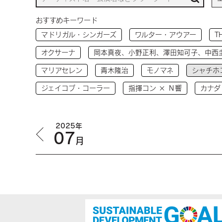
おすすめキーワード
マドリガル・シンガーズ
ワルター・アウアー
T
オクサーナ
岡本真夜、小野正利、澤田知可子、中西
マリアセレン
青木隆治
モノマネ
シャチホ
ジェイコブ・コーラー
指揮コン × Ｎ響
カナダ
2025年
07
月