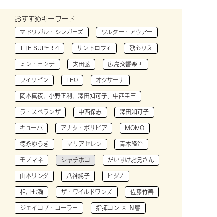
おすすめキーワード
マドリガル・シンガーズ
ワルター・アウアー
THE SUPER 4
サントロフィ
歌心りえ
ミン・ヨンチ
太田弦
広島交響楽団
フィリピン
LEO
オクサーナ
岡本真夜、小野正利、澤田知可子、中西圭三
ラ・スペランザ
中西保志
澤田知可子
キューバ
アナタ・ボリビア
MOMO
徳永ゆうき
マリアセレン
青木隆治
モノマネ
シャチホコ
だいすけお兄さん
山本リンダ
八神純子
ヒダノ
相川七瀬
ザ・ワイルドワンズ
佐藤竹善
ジェイコブ・コーラー
指揮コン × Ｎ響