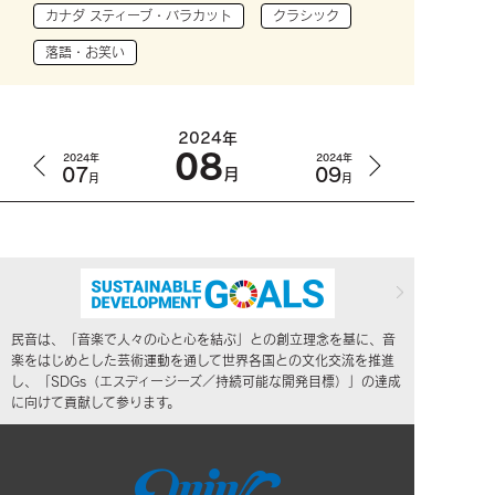
カナダ スティーブ・バラカット
クラシック
落語・お笑い
2024年
08
2024年
2024年
07
09
月
月
月
民音は、「音楽で人々の心と心を結ぶ」との創立理念を基に、音
楽をはじめとした芸術運動を通して世界各国との文化交流を推進
し、「SDGs（エスディージーズ／持続可能な開発目標）」の達成
に向けて貢献して参ります。