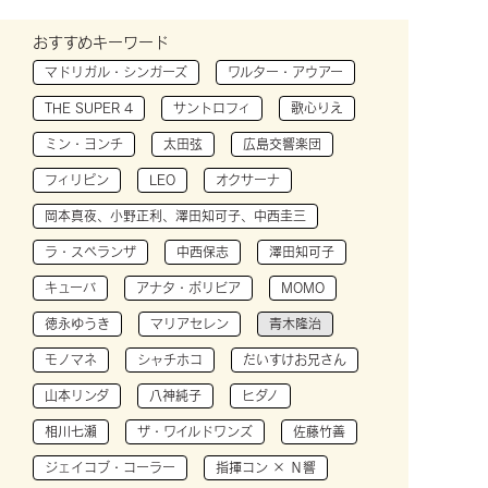
おすすめキーワード
マドリガル・シンガーズ
ワルター・アウアー
THE SUPER 4
サントロフィ
歌心りえ
ミン・ヨンチ
太田弦
広島交響楽団
フィリピン
LEO
オクサーナ
岡本真夜、小野正利、澤田知可子、中西圭三
ラ・スペランザ
中西保志
澤田知可子
キューバ
アナタ・ボリビア
MOMO
徳永ゆうき
マリアセレン
青木隆治
モノマネ
シャチホコ
だいすけお兄さん
山本リンダ
八神純子
ヒダノ
相川七瀬
ザ・ワイルドワンズ
佐藤竹善
ジェイコブ・コーラー
指揮コン × Ｎ響