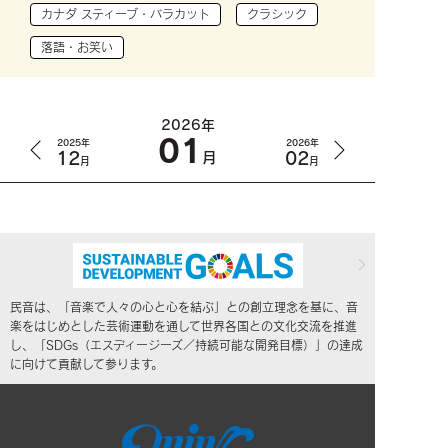
カナダ スティーブ・バラカット
クラシック
落語・お笑い
2026年
01
2025年
2026年
12
02
月
月
月
民音は、「音楽で人々の心と心を結ぶ」との創立理念を基に、音
楽をはじめとした芸術運動を通して世界各国との文化交流を推進
し、「SDGs（エスディージーズ／持続可能な開発目標）」の達成
に向けて貢献して参ります。