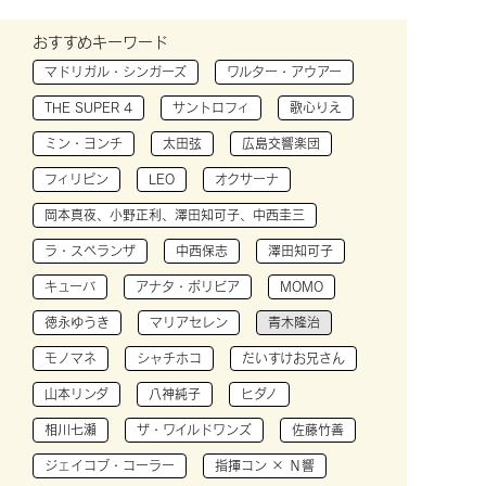
おすすめキーワード
マドリガル・シンガーズ
ワルター・アウアー
THE SUPER 4
サントロフィ
歌心りえ
ミン・ヨンチ
太田弦
広島交響楽団
フィリピン
LEO
オクサーナ
岡本真夜、小野正利、澤田知可子、中西圭三
ラ・スペランザ
中西保志
澤田知可子
キューバ
アナタ・ボリビア
MOMO
徳永ゆうき
マリアセレン
青木隆治
モノマネ
シャチホコ
だいすけお兄さん
山本リンダ
八神純子
ヒダノ
相川七瀬
ザ・ワイルドワンズ
佐藤竹善
ジェイコブ・コーラー
指揮コン × Ｎ響