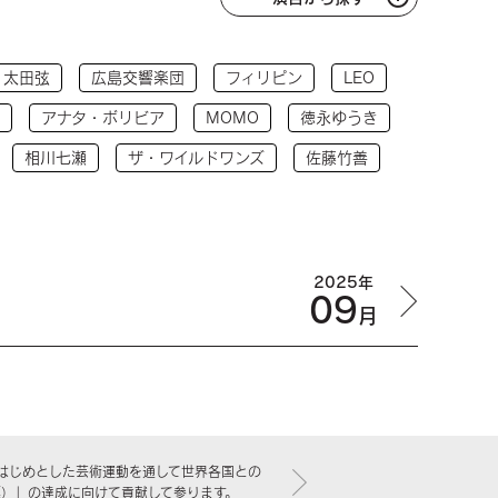
太田弦
広島交響楽団
フィリピン
LEO
アナタ・ボリビア
MOMO
徳永ゆうき
相川七瀬
ザ・ワイルドワンズ
佐藤竹善
2025年
09
月
はじめとした芸術運動を通して世界各国との
標）」の達成に向けて貢献して参ります。