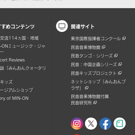
すすめコンテンツ
関連サイト
交流114ヵ国・地域
東京国際指揮者コンクール
N-ONミュージック・ジャ
民音音楽博物館
ー
民音タンゴ・シリーズ
cert Reviews
民音：中国企画シリーズ
誌「みんおんクォータリ
民音キッズプロジェクト
ネットショップ「みんおんプ
キッズ
ラザ」
ージアムショップ
民音音楽博物館付属
tory of MIN-ON
民音研究所