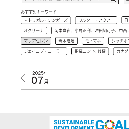
おすすめキーワード
マドリガル・シンガーズ
ワルター・アウアー
T
オクサーナ
岡本真夜、小野正利、澤田知可子、中西
マリアセレン
青木隆治
モノマネ
シャチホ
ジェイコブ・コーラー
指揮コン × Ｎ響
カナダ
2025年
07
月