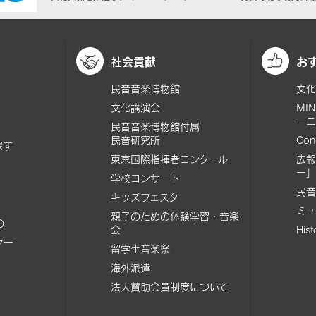
社会貢献
お
民音音楽博物館
文化
文化講演会
MI
ーニ
民音音楽博物館付属
民音研究所
Con
探す
東京国際指揮者コンクール
広報
ー」
学校コンサート
民音
キッズフェスタ
ミュ
親子のための体験学習・音楽
の
会
His
ター
留学生音楽祭
海外派遣
法人賛助会員制度について