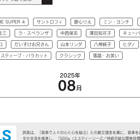
HE SUPER 4
サントロフィ
歌心りえ
ミン・ヨンチ
圭三
ラ・スペランザ
中西保志
澤田知可子
キューバ
コ
だいすけお兄さん
山本リンダ
八神純子
ヒダノ
 スティーブ・バラカット
クラシック
落語・お笑い
2025年
08
月
民音は、「音楽で人々の心と心を結ぶ」との創立理念を基に、音楽を
文化交流を推進し、「SDGs（エスディージーズ／持続可能な開発目