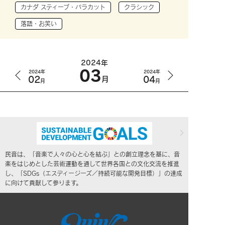
カナダ スティーブ・バラカット
クラシック
落語・お笑い
2024年
03
2024年
2024年
02
04
月
月
月
民音は、「音楽で人々の心と心を結ぶ」との創立理念を基に、音
楽をはじめとした芸術運動を通して世界各国との文化交流を推進
し、「SDGs（エスディージーズ／持続可能な開発目標）」の達成
に向けて貢献して参ります。