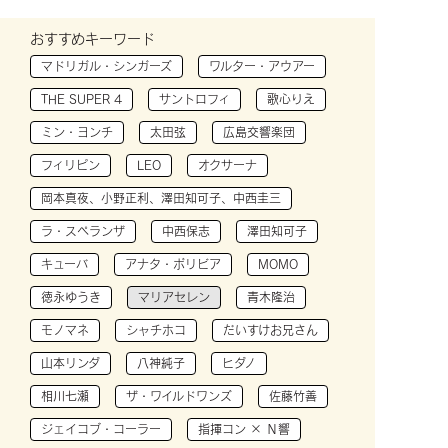
おすすめキーワード
マドリガル・シンガーズ
ワルター・アウアー
THE SUPER 4
サントロフィ
歌心りえ
ミン・ヨンチ
太田弦
広島交響楽団
フィリピン
LEO
オクサーナ
岡本真夜、小野正利、澤田知可子、中西圭三
ラ・スペランザ
中西保志
澤田知可子
キューバ
アナタ・ボリビア
MOMO
徳永ゆうき
マリアセレン
青木隆治
モノマネ
シャチホコ
だいすけお兄さん
山本リンダ
八神純子
ヒダノ
相川七瀬
ザ・ワイルドワンズ
佐藤竹善
ジェイコブ・コーラー
指揮コン × Ｎ響