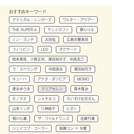
おすすめキーワード
マドリガル・シンガーズ
ワルター・アウアー
THE SUPER 4
サントロフィ
歌心りえ
ミン・ヨンチ
太田弦
広島交響楽団
フィリピン
LEO
オクサーナ
岡本真夜、小野正利、澤田知可子、中西圭三
ラ・スペランザ
中西保志
澤田知可子
キューバ
アナタ・ボリビア
MOMO
徳永ゆうき
マリアセレン
青木隆治
モノマネ
シャチホコ
だいすけお兄さん
山本リンダ
八神純子
ヒダノ
相川七瀬
ザ・ワイルドワンズ
佐藤竹善
ジェイコブ・コーラー
指揮コン × Ｎ響