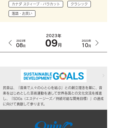
カナダ スティーブ・バラカット
クラシック
落語・お笑い
2023年
09
2023年
2023年
08
10
月
月
月
民音は、「音楽で人々の心と心を結ぶ」との創立理念を基に、音
楽をはじめとした芸術運動を通して世界各国との文化交流を推進
し、「SDGs（エスディージーズ／持続可能な開発目標）」の達成
に向けて貢献して参ります。