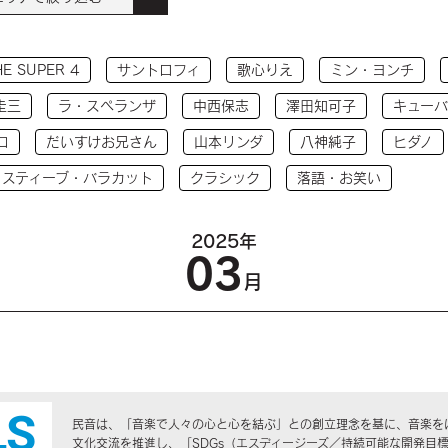
HE SUPER 4
サントロフィ
歌心りえ
ミン・ヨンチ
圭三
ラ・スペランザ
中西保志
澤田知可子
キューバ
コ
だいすけお兄さん
山本リンダ
八神純子
ヒダノ
 スティーブ・バラカット
クラシック
落語・お笑い
2025年
03
月
民音は、「音楽で人々の心と心を結ぶ」との創立理念を基に、音楽を
文化交流を推進し、「SDGs（エスディージーズ／持続可能な開発目