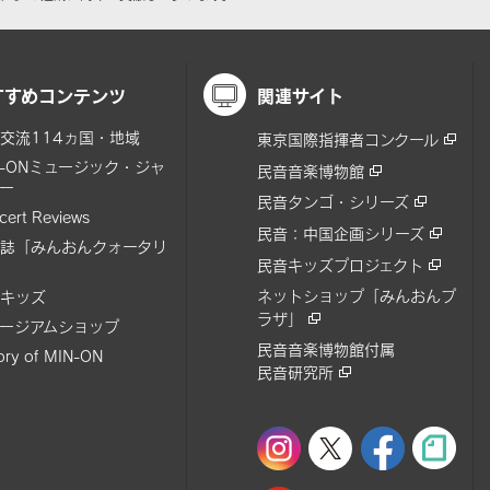
すすめコンテンツ
関連サイト
交流114ヵ国・地域
東京国際指揮者コンクール
N-ONミュージック・ジャ
民音音楽博物館
ー
民音タンゴ・シリーズ
cert Reviews
民音：中国企画シリーズ
誌「みんおんクォータリ
民音キッズプロジェクト
ネットショップ「みんおんプ
キッズ
ラザ」
ージアムショップ
民音音楽博物館付属
tory of MIN-ON
民音研究所