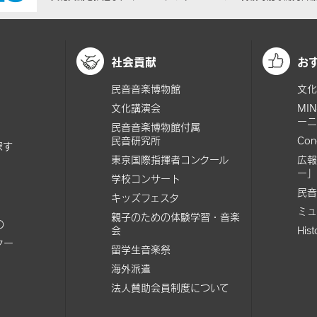
社会貢献
お
民音音楽博物館
文化
文化講演会
MI
ーニ
民音音楽博物館付属
民音研究所
Con
探す
東京国際指揮者コンクール
広報
ー」
学校コンサート
民音
キッズフェスタ
ミュ
親子のための体験学習・音楽
の
会
His
ター
留学生音楽祭
海外派遣
法人賛助会員制度について