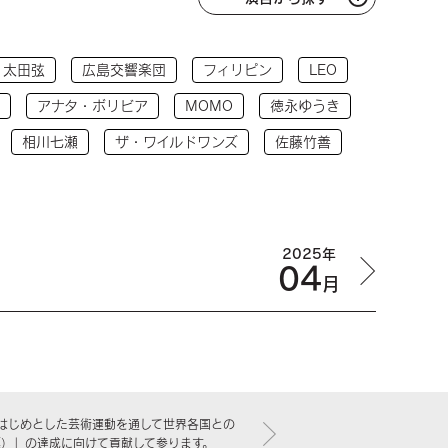
太田弦
広島交響楽団
フィリピン
LEO
アナタ・ボリビア
MOMO
徳永ゆうき
相川七瀬
ザ・ワイルドワンズ
佐藤竹善
2025年
04
月
はじめとした芸術運動を通して世界各国との
標）」の達成に向けて貢献して参ります。