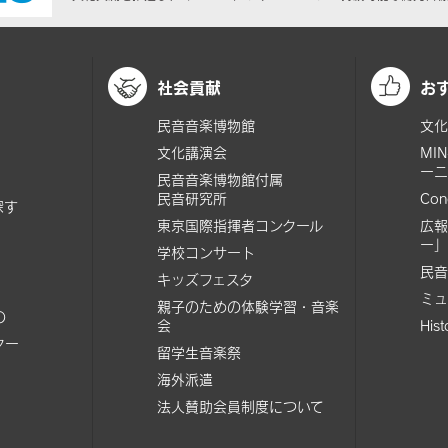
社会貢献
お
民音音楽博物館
文化
文化講演会
MI
ーニ
民音音楽博物館付属
民音研究所
Con
探す
東京国際指揮者コンクール
広報
ー」
学校コンサート
民音
キッズフェスタ
ミュ
親子のための体験学習・音楽
の
会
His
ター
留学生音楽祭
海外派遣
法人賛助会員制度について