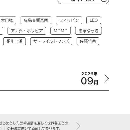
太田弦
広島交響楽団
フィリピン
LEO
アナタ・ボリビア
MOMO
徳永ゆうき
相川七瀬
ザ・ワイルドワンズ
佐藤竹善
2023年
09
月
はじめとした芸術運動を通して世界各国との
標）」の達成に向けて貢献して参ります。