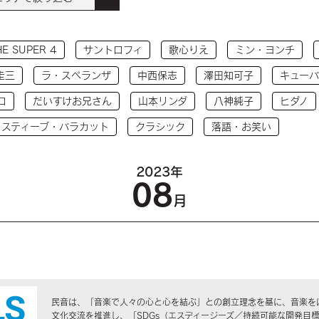
HE SUPER 4
サントロフィ
歌心りえ
ミン・ヨンチ
圭三
ラ・スペランザ
中西保志
澤田知可子
キューバ
コ
だいすけお兄さん
山本リンダ
八神純子
ヒダノ
 スティーブ・バラカット
クラシック
落語・お笑い
2023年
08
月
民音は、「音楽で人々の心と心を結ぶ」との創立理念を基に、音楽を
文化交流を推進し、「SDGs（エスディージーズ／持続可能な開発目