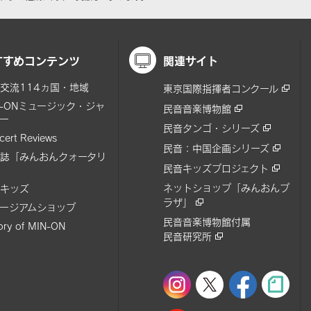
すすめコンテンツ
関連サイト
交流114ヵ国・地域
東京国際指揮者コンクール
N-ONミュージック・ジャ
民音音楽博物館
ー
民音タンゴ・シリーズ
cert Reviews
民音：中国企画シリーズ
誌「みんおんクォータリ
民音キッズプロジェクト
ネットショップ「みんおんプ
キッズ
ラザ」
ージアムショップ
民音音楽博物館付属
tory of MIN-ON
民音研究所