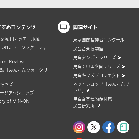
すすめコンテンツ
関連サイト
交流114ヵ国・地域
東京国際指揮者コンクール
N-ONミュージック・ジャ
民音音楽博物館
ー
民音タンゴ・シリーズ
cert Reviews
民音：中国企画シリーズ
誌「みんおんクォータリ
民音キッズプロジェクト
ネットショップ「みんおんプ
キッズ
ラザ」
ージアムショップ
民音音楽博物館付属
tory of MIN-ON
民音研究所