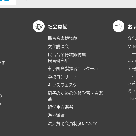
社会貢献
お
民音音楽博物館
文化
文化講演会
MI
ーニ
民音音楽博物館付属
民音研究所
Con
探す
東京国際指揮者コンクール
広報
ー」
学校コンサート
民音
キッズフェスタ
ミュ
親子のための体験学習・音楽
の
会
His
ター
留学生音楽祭
海外派遣
法人賛助会員制度について