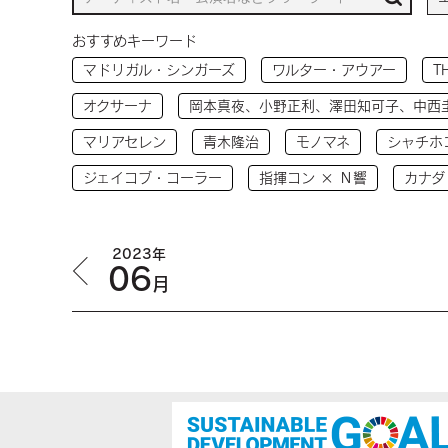
おすすめキーワード
マドリガル・シンガーズ
ワルター・アウアー
T
オクサーナ
岡本真夜、小野正利、澤田知可子、中西
マリアセレン
青木隆治
モノマネ
シャチホ
ジェイコブ・コーラー
指揮コン × Ｎ響
カナダ
2023年
06
月