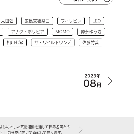
太田弦
広島交響楽団
フィリピン
LEO
アナタ・ボリビア
MOMO
徳永ゆうき
相川七瀬
ザ・ワイルドワンズ
佐藤竹善
2023年
08
月
はじめとした芸術運動を通して世界各国との
標）」の達成に向けて貢献して参ります。