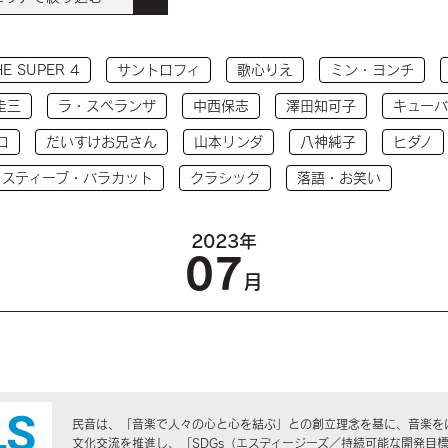
HE SUPER 4
サントロフィ
歌心りえ
ミン・ヨンチ
圭三
ラ・スペランザ
中西保志
澤田知可子
キューバ
コ
だいすけお兄さん
山本リンダ
八神純子
ヒダノ
 スティーブ・バラカット
クラシック
落語・お笑い
2023年
07
月
民音は、「音楽で人々の心と心を結ぶ」との創立理念を基に、音楽を
文化交流を推進し、「SDGs（エスディージーズ／持続可能な開発目