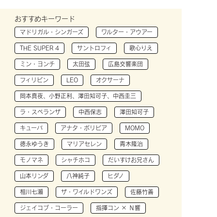
おすすめキーワード
マドリガル・シンガーズ
ワルター・アウアー
THE SUPER 4
サントロフィ
歌心りえ
ミン・ヨンチ
太田弦
広島交響楽団
フィリピン
LEO
オクサーナ
岡本真夜、小野正利、澤田知可子、中西圭三
ラ・スペランザ
中西保志
澤田知可子
キューバ
アナタ・ボリビア
MOMO
徳永ゆうき
マリアセレン
青木隆治
モノマネ
シャチホコ
だいすけお兄さん
山本リンダ
八神純子
ヒダノ
相川七瀬
ザ・ワイルドワンズ
佐藤竹善
ジェイコブ・コーラー
指揮コン × Ｎ響