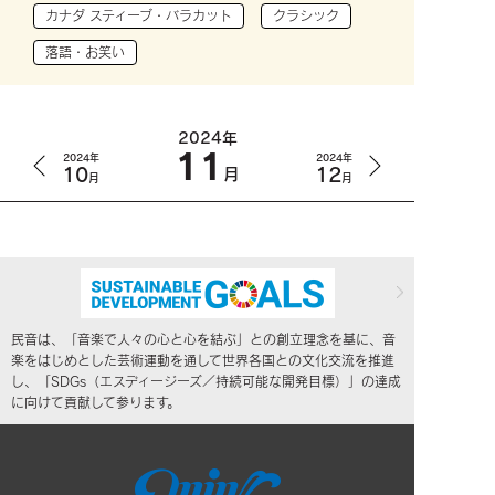
カナダ スティーブ・バラカット
クラシック
落語・お笑い
2024年
11
2024年
2024年
10
12
月
月
月
民音は、「音楽で人々の心と心を結ぶ」との創立理念を基に、音
楽をはじめとした芸術運動を通して世界各国との文化交流を推進
し、「SDGs（エスディージーズ／持続可能な開発目標）」の達成
に向けて貢献して参ります。