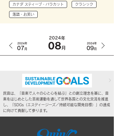
カナダ スティーブ・バラカット
クラシック
落語・お笑い
2024年
08
2024年
2024年
07
09
月
月
月
民音は、「音楽で人々の心と心を結ぶ」との創立理念を基に、音
楽をはじめとした芸術運動を通して世界各国との文化交流を推進
し、「SDGs（エスディージーズ／持続可能な開発目標）」の達成
に向けて貢献して参ります。