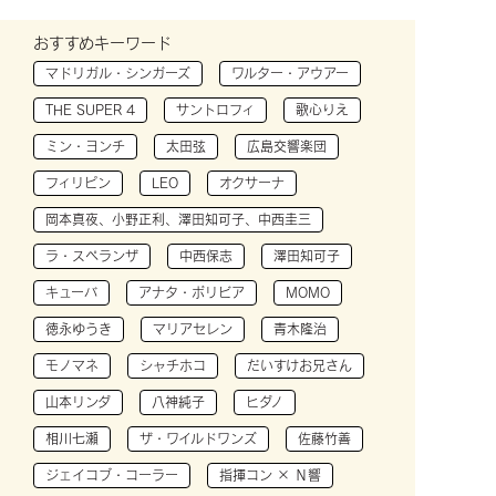
おすすめキーワード
マドリガル・シンガーズ
ワルター・アウアー
THE SUPER 4
サントロフィ
歌心りえ
ミン・ヨンチ
太田弦
広島交響楽団
フィリピン
LEO
オクサーナ
岡本真夜、小野正利、澤田知可子、中西圭三
ラ・スペランザ
中西保志
澤田知可子
キューバ
アナタ・ボリビア
MOMO
徳永ゆうき
マリアセレン
青木隆治
モノマネ
シャチホコ
だいすけお兄さん
山本リンダ
八神純子
ヒダノ
相川七瀬
ザ・ワイルドワンズ
佐藤竹善
ジェイコブ・コーラー
指揮コン × Ｎ響