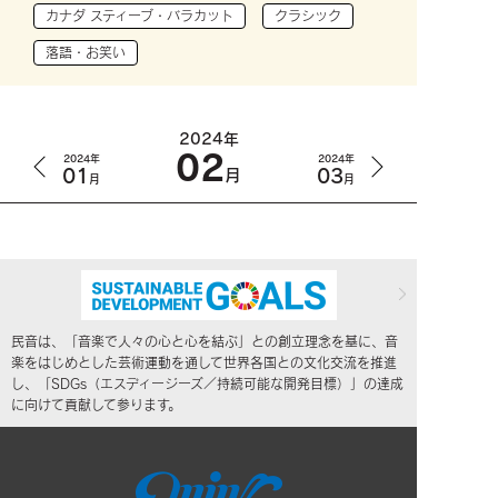
カナダ スティーブ・バラカット
クラシック
落語・お笑い
2024年
02
2024年
2024年
01
03
月
月
月
民音は、「音楽で人々の心と心を結ぶ」との創立理念を基に、音
楽をはじめとした芸術運動を通して世界各国との文化交流を推進
し、「SDGs（エスディージーズ／持続可能な開発目標）」の達成
に向けて貢献して参ります。