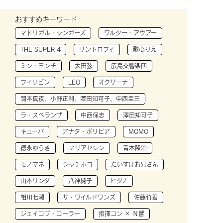
おすすめキーワード
マドリガル・シンガーズ
ワルター・アウアー
THE SUPER 4
サントロフィ
歌心りえ
ミン・ヨンチ
太田弦
広島交響楽団
フィリピン
LEO
オクサーナ
岡本真夜、小野正利、澤田知可子、中西圭三
ラ・スペランザ
中西保志
澤田知可子
キューバ
アナタ・ボリビア
MOMO
徳永ゆうき
マリアセレン
青木隆治
モノマネ
シャチホコ
だいすけお兄さん
山本リンダ
八神純子
ヒダノ
相川七瀬
ザ・ワイルドワンズ
佐藤竹善
ジェイコブ・コーラー
指揮コン × Ｎ響