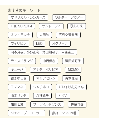
おすすめキーワード
マドリガル・シンガーズ
ワルター・アウアー
THE SUPER 4
サントロフィ
歌心りえ
ミン・ヨンチ
太田弦
広島交響楽団
フィリピン
LEO
オクサーナ
岡本真夜、小野正利、澤田知可子、中西圭三
ラ・スペランザ
中西保志
澤田知可子
キューバ
アナタ・ボリビア
MOMO
徳永ゆうき
マリアセレン
青木隆治
モノマネ
シャチホコ
だいすけお兄さん
山本リンダ
八神純子
ヒダノ
相川七瀬
ザ・ワイルドワンズ
佐藤竹善
ジェイコブ・コーラー
指揮コン × Ｎ響