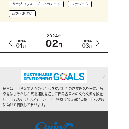
カナダ スティーブ・バラカット
クラシック
落語・お笑い
2024年
02
2024年
2024年
01
03
月
月
月
民音は、「音楽で人々の心と心を結ぶ」との創立理念を基に、音
楽をはじめとした芸術運動を通して世界各国との文化交流を推進
し、「SDGs（エスディージーズ／持続可能な開発目標）」の達成
に向けて貢献して参ります。