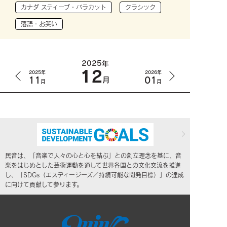
カナダ スティーブ・バラカット
クラシック
落語・お笑い
2025年
12
2025年
2026年
11
01
月
月
月
民音は、「音楽で人々の心と心を結ぶ」との創立理念を基に、音
楽をはじめとした芸術運動を通して世界各国との文化交流を推進
し、「SDGs（エスディージーズ／持続可能な開発目標）」の達成
に向けて貢献して参ります。