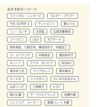
おすすめキーワード
マドリガル・シンガーズ
ワルター・アウアー
THE SUPER 4
サントロフィ
歌心りえ
ミン・ヨンチ
太田弦
広島交響楽団
フィリピン
LEO
オクサーナ
岡本真夜、小野正利、澤田知可子、中西圭三
ラ・スペランザ
中西保志
澤田知可子
キューバ
アナタ・ボリビア
MOMO
徳永ゆうき
マリアセレン
青木隆治
モノマネ
シャチホコ
だいすけお兄さん
山本リンダ
八神純子
ヒダノ
相川七瀬
ザ・ワイルドワンズ
佐藤竹善
ジェイコブ・コーラー
指揮コン × Ｎ響