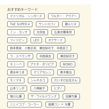
おすすめキーワード
マドリガル・シンガーズ
ワルター・アウアー
THE SUPER 4
サントロフィ
歌心りえ
ミン・ヨンチ
太田弦
広島交響楽団
フィリピン
LEO
オクサーナ
岡本真夜、小野正利、澤田知可子、中西圭三
ラ・スペランザ
中西保志
澤田知可子
キューバ
アナタ・ボリビア
MOMO
徳永ゆうき
マリアセレン
青木隆治
モノマネ
シャチホコ
だいすけお兄さん
山本リンダ
八神純子
ヒダノ
相川七瀬
ザ・ワイルドワンズ
佐藤竹善
ジェイコブ・コーラー
指揮コン × Ｎ響