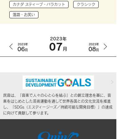
カナダ スティーブ・バラカット
クラシック
落語・お笑い
2023年
07
2023年
2023年
06
08
月
月
月
民音は、「音楽で人々の心と心を結ぶ」との創立理念を基に、音
楽をはじめとした芸術運動を通して世界各国との文化交流を推進
し、「SDGs（エスディージーズ／持続可能な開発目標）」の達成
に向けて貢献して参ります。