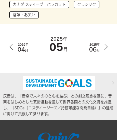
カナダ スティーブ・バラカット
クラシック
落語・お笑い
2025年
05
2025年
2025年
04
06
月
月
月
民音は、「音楽で人々の心と心を結ぶ」との創立理念を基に、音
楽をはじめとした芸術運動を通して世界各国との文化交流を推進
し、「SDGs（エスディージーズ／持続可能な開発目標）」の達成
に向けて貢献して参ります。