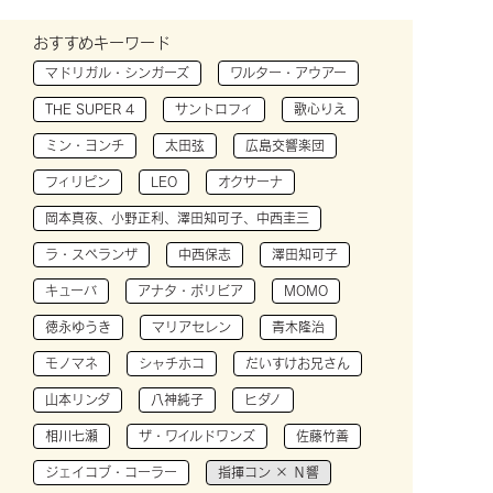
おすすめキーワード
マドリガル・シンガーズ
ワルター・アウアー
THE SUPER 4
サントロフィ
歌心りえ
ミン・ヨンチ
太田弦
広島交響楽団
フィリピン
LEO
オクサーナ
岡本真夜、小野正利、澤田知可子、中西圭三
ラ・スペランザ
中西保志
澤田知可子
キューバ
アナタ・ボリビア
MOMO
徳永ゆうき
マリアセレン
青木隆治
モノマネ
シャチホコ
だいすけお兄さん
山本リンダ
八神純子
ヒダノ
相川七瀬
ザ・ワイルドワンズ
佐藤竹善
ジェイコブ・コーラー
指揮コン × Ｎ響