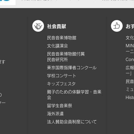
社会貢献
お
民音音楽博物館
文化
文化講演会
MI
ーニ
民音音楽博物館付属
民音研究所
Con
探す
東京国際指揮者コンクール
広報
ー」
学校コンサート
民音
キッズフェスタ
ミュ
親子のための体験学習・音楽
の
会
His
ター
留学生音楽祭
海外派遣
法人賛助会員制度について