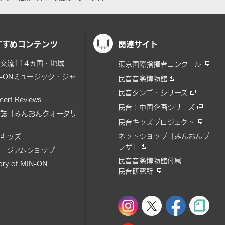
すすめコンテンツ
関連サイト
交流114ヵ国・地域
東京国際指揮者コンクール
N-ONミュージック・ジャ
民音音楽博物館
ー
民音タンゴ・シリーズ
cert Reviews
民音：中国企画シリーズ
誌「みんおんクォータリ
民音キッズプロジェクト
ネットショップ「みんおんプ
キッズ
ラザ」
ージアムショップ
民音音楽博物館付属
tory of MIN-ON
民音研究所