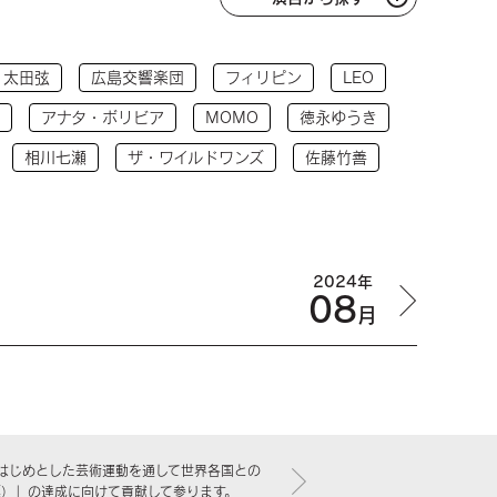
太田弦
広島交響楽団
フィリピン
LEO
アナタ・ボリビア
MOMO
徳永ゆうき
相川七瀬
ザ・ワイルドワンズ
佐藤竹善
2024年
08
月
はじめとした芸術運動を通して世界各国との
標）」の達成に向けて貢献して参ります。