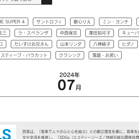
HE SUPER 4
サントロフィ
歌心りえ
ミン・ヨンチ
圭三
ラ・スペランザ
中西保志
澤田知可子
キューバ
コ
だいすけお兄さん
山本リンダ
八神純子
ヒダノ
 スティーブ・バラカット
クラシック
落語・お笑い
2024年
07
月
民音は、「音楽で人々の心と心を結ぶ」との創立理念を基に、音楽を
文化交流を推進し、「SDGs（エスディージーズ／持続可能な開発目