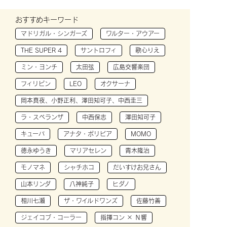
おすすめキーワード
マドリガル・シンガーズ
ワルター・アウアー
THE SUPER 4
サントロフィ
歌心りえ
ミン・ヨンチ
太田弦
広島交響楽団
フィリピン
LEO
オクサーナ
岡本真夜、小野正利、澤田知可子、中西圭三
ラ・スペランザ
中西保志
澤田知可子
キューバ
アナタ・ボリビア
MOMO
徳永ゆうき
マリアセレン
青木隆治
モノマネ
シャチホコ
だいすけお兄さん
山本リンダ
八神純子
ヒダノ
相川七瀬
ザ・ワイルドワンズ
佐藤竹善
ジェイコブ・コーラー
指揮コン × Ｎ響