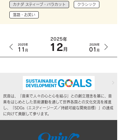
カナダ スティーブ・バラカット
クラシック
落語・お笑い
2025年
12
2025年
2026年
11
01
月
月
月
民音は、「音楽で人々の心と心を結ぶ」との創立理念を基に、音
楽をはじめとした芸術運動を通して世界各国との文化交流を推進
し、「SDGs（エスディージーズ／持続可能な開発目標）」の達成
に向けて貢献して参ります。