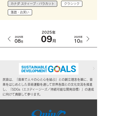
カナダ スティーブ・バラカット
クラシック
落語・お笑い
2025年
09
2025年
2025年
08
10
月
月
月
民音は、「音楽で人々の心と心を結ぶ」との創立理念を基に、音
楽をはじめとした芸術運動を通して世界各国との文化交流を推進
し、「SDGs（エスディージーズ／持続可能な開発目標）」の達成
に向けて貢献して参ります。