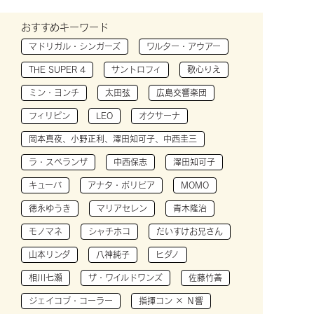
おすすめキーワード
マドリガル・シンガーズ
ワルター・アウアー
THE SUPER 4
サントロフィ
歌心りえ
ミン・ヨンチ
太田弦
広島交響楽団
フィリピン
LEO
オクサーナ
岡本真夜、小野正利、澤田知可子、中西圭三
ラ・スペランザ
中西保志
澤田知可子
キューバ
アナタ・ボリビア
MOMO
徳永ゆうき
マリアセレン
青木隆治
モノマネ
シャチホコ
だいすけお兄さん
山本リンダ
八神純子
ヒダノ
相川七瀬
ザ・ワイルドワンズ
佐藤竹善
ジェイコブ・コーラー
指揮コン × Ｎ響