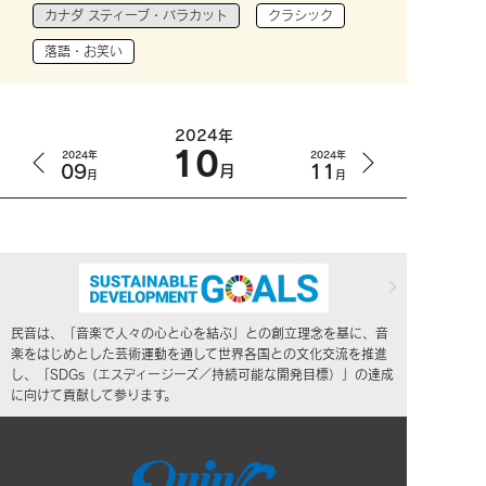
カナダ スティーブ・バラカット
クラシック
落語・お笑い
2024年
10
2024年
2024年
09
11
月
月
月
民音は、「音楽で人々の心と心を結ぶ」との創立理念を基に、音
楽をはじめとした芸術運動を通して世界各国との文化交流を推進
し、「SDGs（エスディージーズ／持続可能な開発目標）」の達成
に向けて貢献して参ります。