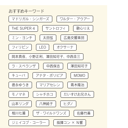
おすすめキーワード
マドリガル・シンガーズ
ワルター・アウアー
THE SUPER 4
サントロフィ
歌心りえ
ミン・ヨンチ
太田弦
広島交響楽団
フィリピン
LEO
オクサーナ
岡本真夜、小野正利、澤田知可子、中西圭三
ラ・スペランザ
中西保志
澤田知可子
キューバ
アナタ・ボリビア
MOMO
徳永ゆうき
マリアセレン
青木隆治
モノマネ
シャチホコ
だいすけお兄さん
山本リンダ
八神純子
ヒダノ
相川七瀬
ザ・ワイルドワンズ
佐藤竹善
ジェイコブ・コーラー
指揮コン × Ｎ響