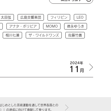
太田弦
広島交響楽団
フィリピン
LEO
アナタ・ボリビア
MOMO
徳永ゆうき
相川七瀬
ザ・ワイルドワンズ
佐藤竹善
2024年
11
月
はじめとした芸術運動を通して世界各国との
標）」の達成に向けて貢献して参ります。