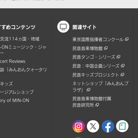
すすめコンテンツ
関連サイト
交流114ヵ国・地域
東京国際指揮者コンクール
N-ONミュージック・ジャ
民音音楽博物館
ー
民音タンゴ・シリーズ
cert Reviews
民音：中国企画シリーズ
誌「みんおんクォータリ
民音キッズプロジェクト
ネットショップ「みんおんプ
キッズ
ラザ」
ージアムショップ
民音音楽博物館付属
tory of MIN-ON
民音研究所