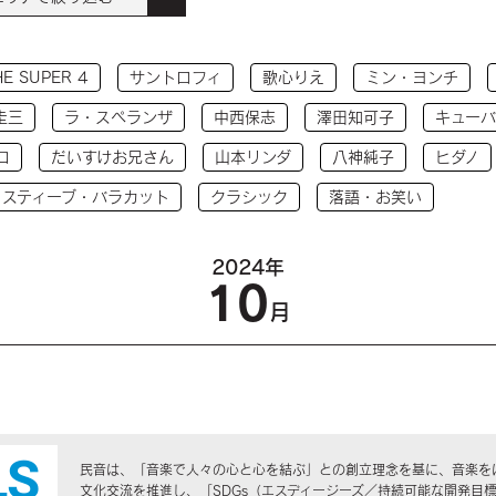
HE SUPER 4
サントロフィ
歌心りえ
ミン・ヨンチ
圭三
ラ・スペランザ
中西保志
澤田知可子
キューバ
コ
だいすけお兄さん
山本リンダ
八神純子
ヒダノ
 スティーブ・バラカット
クラシック
落語・お笑い
2024年
10
月
民音は、「音楽で人々の心と心を結ぶ」との創立理念を基に、音楽を
文化交流を推進し、「SDGs（エスディージーズ／持続可能な開発目