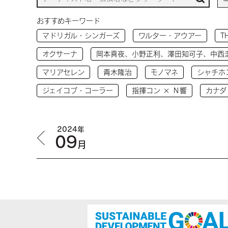
おすすめキーワード
マドリガル・シンガーズ
ワルター・アウアー
T
オクサーナ
岡本真夜、小野正利、澤田知可子、中西
マリアセレン
青木隆治
モノマネ
シャチホ
ジェイコブ・コーラー
指揮コン × Ｎ響
カナダ
2024年
09
月