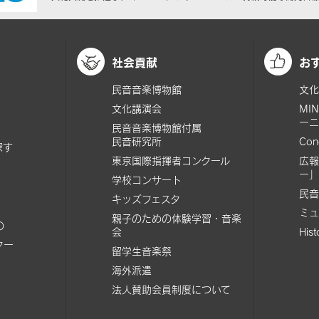
社会貢献
お
民音音楽博物館
文化
文化講演会
MI
ーニ
民音音楽博物館付属
民音研究所
Con
探す
東京国際指揮者コンクール
広報
ー」
学校コンサート
民音
キッズフェスタ
ミュ
親子のための体験学習・音楽
の
会
His
ター
留学生音楽祭
海外派遣
法人賛助会員制度について