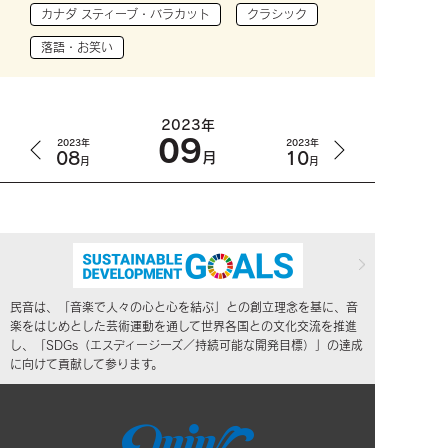
カナダ スティーブ・バラカット
クラシック
落語・お笑い
2023年
09
2023年
2023年
08
10
月
月
月
民音は、「音楽で人々の心と心を結ぶ」との創立理念を基に、音
楽をはじめとした芸術運動を通して世界各国との文化交流を推進
し、「SDGs（エスディージーズ／持続可能な開発目標）」の達成
に向けて貢献して参ります。