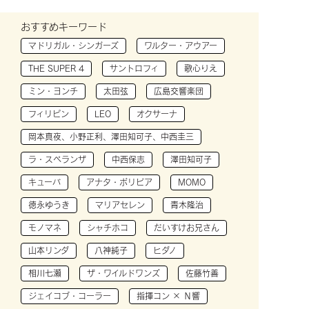
おすすめキーワード
マドリガル・シンガーズ
ワルター・アウアー
THE SUPER 4
サントロフィ
歌心りえ
ミン・ヨンチ
太田弦
広島交響楽団
フィリピン
LEO
オクサーナ
岡本真夜、小野正利、澤田知可子、中西圭三
ラ・スペランザ
中西保志
澤田知可子
キューバ
アナタ・ボリビア
MOMO
徳永ゆうき
マリアセレン
青木隆治
モノマネ
シャチホコ
だいすけお兄さん
山本リンダ
八神純子
ヒダノ
相川七瀬
ザ・ワイルドワンズ
佐藤竹善
ジェイコブ・コーラー
指揮コン × Ｎ響