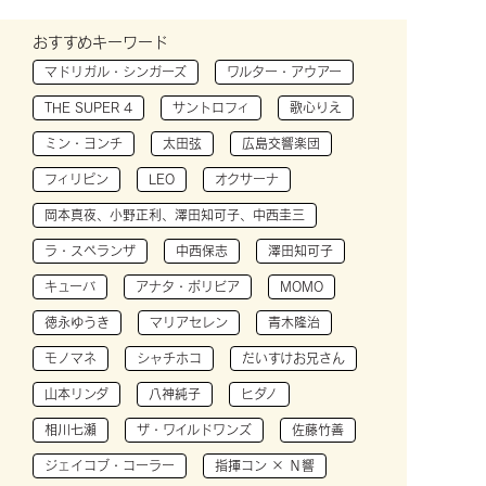
おすすめキーワード
マドリガル・シンガーズ
ワルター・アウアー
THE SUPER 4
サントロフィ
歌心りえ
ミン・ヨンチ
太田弦
広島交響楽団
フィリピン
LEO
オクサーナ
岡本真夜、小野正利、澤田知可子、中西圭三
ラ・スペランザ
中西保志
澤田知可子
キューバ
アナタ・ボリビア
MOMO
徳永ゆうき
マリアセレン
青木隆治
モノマネ
シャチホコ
だいすけお兄さん
山本リンダ
八神純子
ヒダノ
相川七瀬
ザ・ワイルドワンズ
佐藤竹善
ジェイコブ・コーラー
指揮コン × Ｎ響