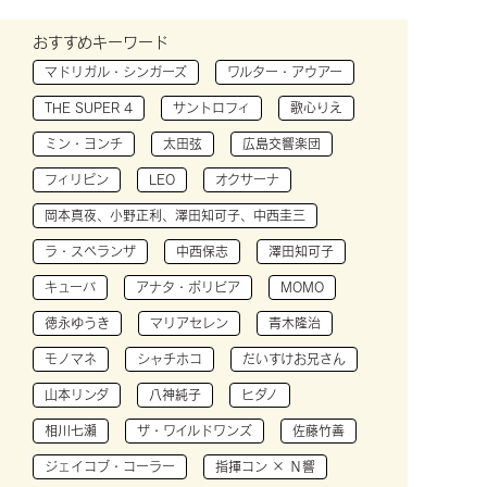
おすすめキーワード
マドリガル・シンガーズ
ワルター・アウアー
THE SUPER 4
サントロフィ
歌心りえ
ミン・ヨンチ
太田弦
広島交響楽団
フィリピン
LEO
オクサーナ
岡本真夜、小野正利、澤田知可子、中西圭三
ラ・スペランザ
中西保志
澤田知可子
キューバ
アナタ・ボリビア
MOMO
徳永ゆうき
マリアセレン
青木隆治
モノマネ
シャチホコ
だいすけお兄さん
山本リンダ
八神純子
ヒダノ
相川七瀬
ザ・ワイルドワンズ
佐藤竹善
ジェイコブ・コーラー
指揮コン × Ｎ響