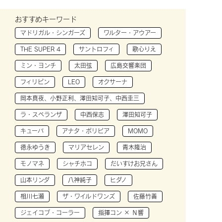
おすすめキーワード
マドリガル・シンガーズ
ワルター・アウアー
THE SUPER 4
サントロフィ
歌心りえ
ミン・ヨンチ
太田弦
広島交響楽団
フィリピン
LEO
オクサーナ
岡本真夜、小野正利、澤田知可子、中西圭三
ラ・スペランザ
中西保志
澤田知可子
キューバ
アナタ・ボリビア
MOMO
徳永ゆうき
マリアセレン
青木隆治
モノマネ
シャチホコ
だいすけお兄さん
山本リンダ
八神純子
ヒダノ
相川七瀬
ザ・ワイルドワンズ
佐藤竹善
ジェイコブ・コーラー
指揮コン × Ｎ響