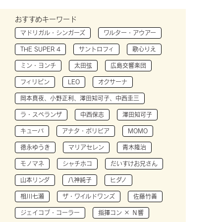
おすすめキーワード
マドリガル・シンガーズ
ワルター・アウアー
THE SUPER 4
サントロフィ
歌心りえ
ミン・ヨンチ
太田弦
広島交響楽団
フィリピン
LEO
オクサーナ
岡本真夜、小野正利、澤田知可子、中西圭三
ラ・スペランザ
中西保志
澤田知可子
キューバ
アナタ・ボリビア
MOMO
徳永ゆうき
マリアセレン
青木隆治
モノマネ
シャチホコ
だいすけお兄さん
山本リンダ
八神純子
ヒダノ
相川七瀬
ザ・ワイルドワンズ
佐藤竹善
ジェイコブ・コーラー
指揮コン × Ｎ響