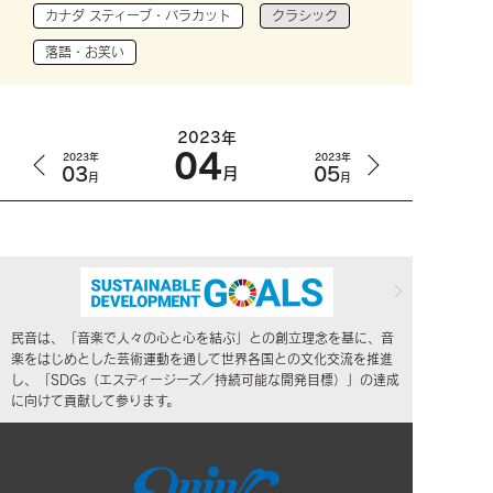
カナダ スティーブ・バラカット
クラシック
落語・お笑い
2023年
04
2023年
2023年
03
05
月
月
月
民音は、「音楽で人々の心と心を結ぶ」との創立理念を基に、音
楽をはじめとした芸術運動を通して世界各国との文化交流を推進
し、「SDGs（エスディージーズ／持続可能な開発目標）」の達成
に向けて貢献して参ります。