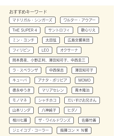
おすすめキーワード
マドリガル・シンガーズ
ワルター・アウアー
THE SUPER 4
サントロフィ
歌心りえ
ミン・ヨンチ
太田弦
広島交響楽団
フィリピン
LEO
オクサーナ
岡本真夜、小野正利、澤田知可子、中西圭三
ラ・スペランザ
中西保志
澤田知可子
キューバ
アナタ・ボリビア
MOMO
徳永ゆうき
マリアセレン
青木隆治
モノマネ
シャチホコ
だいすけお兄さん
山本リンダ
八神純子
ヒダノ
相川七瀬
ザ・ワイルドワンズ
佐藤竹善
ジェイコブ・コーラー
指揮コン × Ｎ響