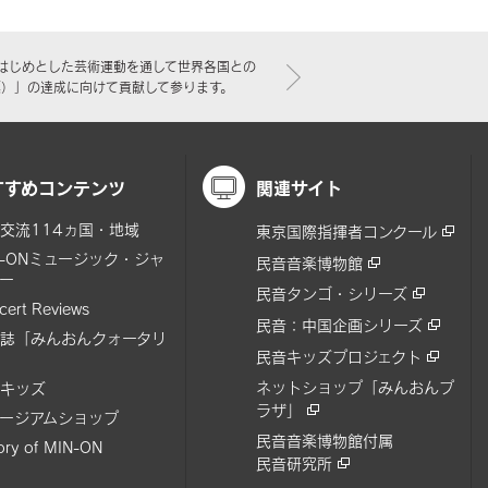
はじめとした芸術運動を通して世界各国との
標）」の達成に向けて貢献して参ります。
すすめコンテンツ
関連サイト
交流114ヵ国・地域
東京国際指揮者コンクール
N-ONミュージック・ジャ
民音音楽博物館
ー
民音タンゴ・シリーズ
cert Reviews
民音：中国企画シリーズ
誌「みんおんクォータリ
民音キッズプロジェクト
ネットショップ「みんおんプ
キッズ
ラザ」
ージアムショップ
民音音楽博物館付属
tory of MIN-ON
民音研究所