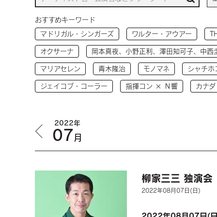
おすすめキーワード
マドリガル・シンガーズ
ワルター・アウアー
T
オクサーナ
岡本真夜、小野正利、澤田知可子、中西
マリアセレン
青木隆治
モノマネ
シャチホ
ジェイコブ・コーラー
指揮コン × Ｎ響
カナダ
2022年
07
月
柳家三三 独演会
2022年08月07日(日)
2022年
08月07日(日