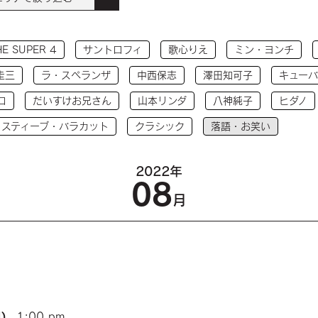
HE SUPER 4
サントロフィ
歌心りえ
ミン・ヨンチ
圭三
ラ・スペランザ
中西保志
澤田知可子
キューバ
コ
だいすけお兄さん
山本リンダ
八神純子
ヒダノ
 スティーブ・バラカット
クラシック
落語・お笑い
2022年
08
月
)
1:00 pm