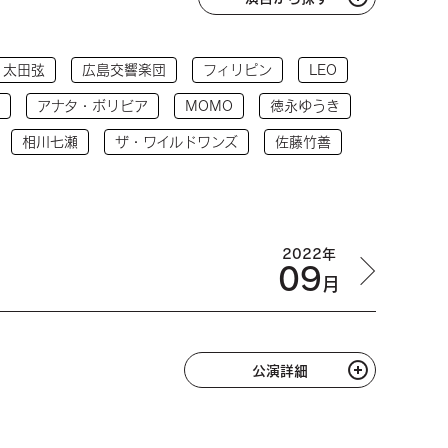
太田弦
広島交響楽団
フィリピン
LEO
アナタ・ボリビア
MOMO
徳永ゆうき
相川七瀬
ザ・ワイルドワンズ
佐藤竹善
2022年
09
月
公演詳細