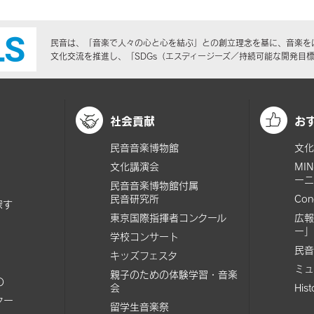
民音は、「音楽で人々の心と心を結ぶ」との創立理念を基に、音楽を
文化交流を推進し、「SDGs（エスディージーズ／持続可能な開発目
社会貢献
お
民音音楽博物館
文化
文化講演会
MI
ーニ
民音音楽博物館付属
民音研究所
Con
探す
東京国際指揮者コンクール
広報
ー」
学校コンサート
民音
キッズフェスタ
ミュ
親子のための体験学習・音楽
の
会
His
ター
留学生音楽祭